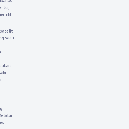
embahas
 itu,
memilih
satelit
ng satu
n
n akan
iki
m
ng
Melalui
ses