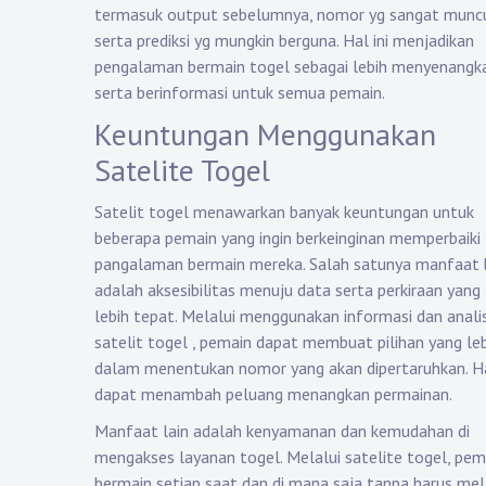
termasuk output sebelumnya, nomor yg sangat muncu
serta prediksi yg mungkin berguna. Hal ini menjadikan
pengalaman bermain togel sebagai lebih menyenangk
serta berinformasi untuk semua pemain.
Keuntungan Menggunakan
Satelite Togel
Satelit togel menawarkan banyak keuntungan untuk
beberapa pemain yang ingin berkeinginan memperbaiki
pangalaman bermain mereka. Salah satunya manfaat 
adalah aksesibilitas menuju data serta perkiraan yang 
lebih tepat. Melalui menggunakan informasi dan analis
satelit togel
, pemain dapat membuat pilihan yang leb
dalam menentukan nomor yang akan dipertaruhkan. Ha
dapat menambah peluang menangkan permainan.
Manfaat lain adalah kenyamanan dan kemudahan di
mengakses layanan togel. Melalui satelite togel, pem
bermain setiap saat dan di mana saja tanpa harus me