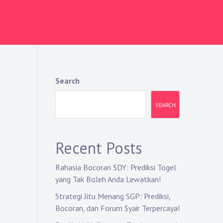
Search
SEARCH
Recent Posts
Rahasia Bocoran SDY: Prediksi Togel
yang Tak Boleh Anda Lewatkan!
Strategi Jitu Menang SGP: Prediksi,
Bocoran, dan Forum Syair Terpercaya!