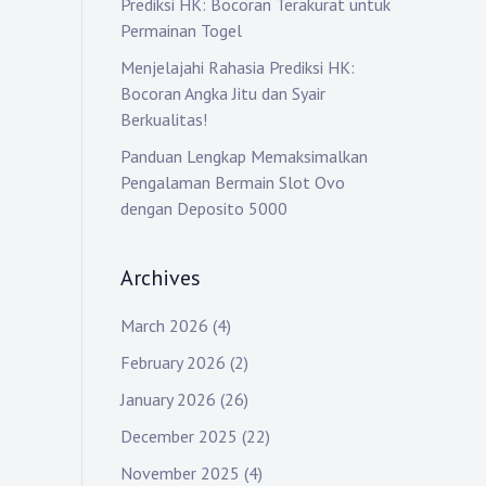
Prediksi HK: Bocoran Terakurat untuk
Permainan Togel
Menjelajahi Rahasia Prediksi HK:
Bocoran Angka Jitu dan Syair
Berkualitas!
Panduan Lengkap Memaksimalkan
Pengalaman Bermain Slot Ovo
dengan Deposito 5000
Archives
March 2026
(4)
February 2026
(2)
January 2026
(26)
December 2025
(22)
November 2025
(4)