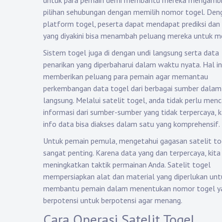
untuk para pemain demi membantu mereka mengambi
pilihan sehubungan dengan memilih nomor togel. Den
platform togel, peserta dapat mendapat prediksi dan 
yang diyakini bisa menambah peluang mereka untuk m
Sistem togel juga di dengan undi langsung serta data
penarikan yang diperbaharui dalam waktu nyata. Hal in
memberikan peluang para pemain agar memantau
perkembangan data togel dari berbagai sumber dalam
langsung. Melalui satelit togel, anda tidak perlu menca
informasi dari sumber-sumber yang tidak terpercaya, 
info data bisa diakses dalam satu yang komprehensif.
Untuk pemain pemula, mengetahui gagasan satelit to
sangat penting. Karena data yang dan terpercaya, kita
meningkatkan taktik permainan Anda. Satelit togel
mempersiapkan alat dan material yang diperlukan unt
membantu pemain dalam menentukan nomor togel y
berpotensi untuk berpotensi agar menang.
Cara Operasi Satelit Togel