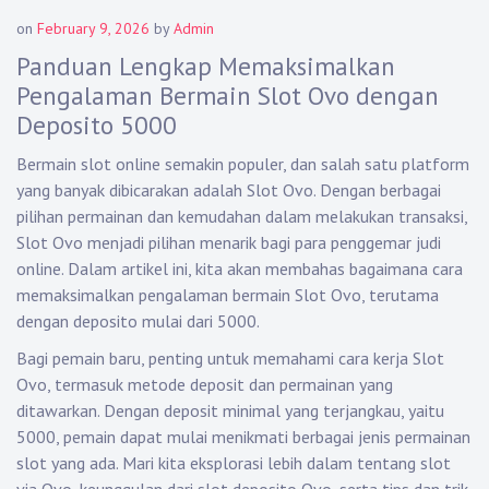
on
February 9, 2026
by
Admin
Panduan Lengkap Memaksimalkan
Pengalaman Bermain Slot Ovo dengan
Deposito 5000
Bermain slot online semakin populer, dan salah satu platform
yang banyak dibicarakan adalah Slot Ovo. Dengan berbagai
pilihan permainan dan kemudahan dalam melakukan transaksi,
Slot Ovo menjadi pilihan menarik bagi para penggemar judi
online. Dalam artikel ini, kita akan membahas bagaimana cara
memaksimalkan pengalaman bermain Slot Ovo, terutama
dengan deposito mulai dari 5000.
Bagi pemain baru, penting untuk memahami cara kerja Slot
Ovo, termasuk metode deposit dan permainan yang
ditawarkan. Dengan deposit minimal yang terjangkau, yaitu
5000, pemain dapat mulai menikmati berbagai jenis permainan
slot yang ada. Mari kita eksplorasi lebih dalam tentang slot