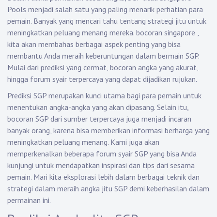
Pools menjadi salah satu yang paling menarik perhatian para
pemain. Banyak yang mencari tahu tentang strategi jitu untuk
meningkatkan peluang menang mereka.
bocoran singapore
,
kita akan membahas berbagai aspek penting yang bisa
membantu Anda meraih keberuntungan dalam bermain SGP.
Mulai dari prediksi yang cermat, bocoran angka yang akurat,
hingga forum syair terpercaya yang dapat dijadikan rujukan.
Prediksi SGP merupakan kunci utama bagi para pemain untuk
menentukan angka-angka yang akan dipasang. Selain itu,
bocoran SGP dari sumber terpercaya juga menjadi incaran
banyak orang, karena bisa memberikan informasi berharga yang
meningkatkan peluang menang. Kami juga akan
memperkenalkan beberapa forum syair SGP yang bisa Anda
kunjungi untuk mendapatkan inspirasi dan tips dari sesama
pemain. Mari kita eksplorasi lebih dalam berbagai teknik dan
strategi dalam meraih angka jitu SGP demi keberhasilan dalam
permainan ini.