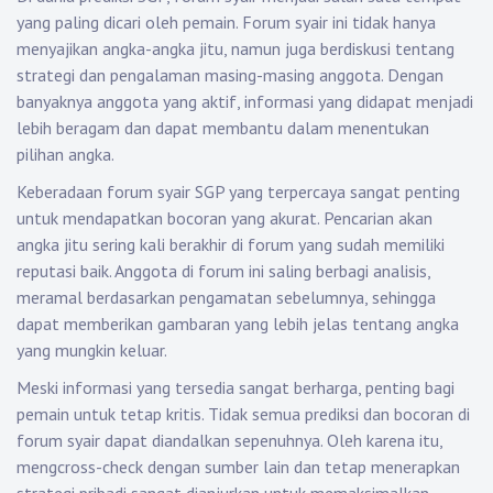
yang paling dicari oleh pemain. Forum syair ini tidak hanya
menyajikan angka-angka jitu, namun juga berdiskusi tentang
strategi dan pengalaman masing-masing anggota. Dengan
banyaknya anggota yang aktif, informasi yang didapat menjadi
lebih beragam dan dapat membantu dalam menentukan
pilihan angka.
Keberadaan forum syair SGP yang terpercaya sangat penting
untuk mendapatkan bocoran yang akurat. Pencarian akan
angka jitu sering kali berakhir di forum yang sudah memiliki
reputasi baik. Anggota di forum ini saling berbagi analisis,
meramal berdasarkan pengamatan sebelumnya, sehingga
dapat memberikan gambaran yang lebih jelas tentang angka
yang mungkin keluar.
Meski informasi yang tersedia sangat berharga, penting bagi
pemain untuk tetap kritis. Tidak semua prediksi dan bocoran di
forum syair dapat diandalkan sepenuhnya. Oleh karena itu,
mengcross-check dengan sumber lain dan tetap menerapkan