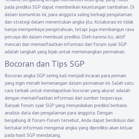
pada prediksi SGP dapat memberikan keuntungan tambahan. Di
dalam komunitas ini, para anggota saling berbagi pengalaman
dan strategi dalam menentukan angka jitu. Kolaborasi ini tidak
hanya memperkaya pengetahuan, tetapi juga membangun rasa
percaya diri dalam membuat prediksi. Oleh karena itu, aktif
mencari dan memanfaatkan informasi dari forum syair SGP
adalah langkah yang bijak untuk memenangkan permainan.
Bocoran dan Tips SGP
Bocoran angka SGP sering kali menjadi incaran para pemain
yang ingin meraih kemenangan dalam permainan ini. Salah satu
cara terbaik untuk mendapatkan bocoran yang akurat adalah
dengan memanfaatkan informasi dari sumber terpercaya.
Banyak forum syair SGP yang menyediakan prediksi berbasis
analisis data dan pengalaman para anggota. Dengan
bergabung di forum-forum tersebut, Anda dapat berdiskusi dan
bertukar informasi mengenai angka yang diprediksi akan keluar
pada hasil SGP mendatang.