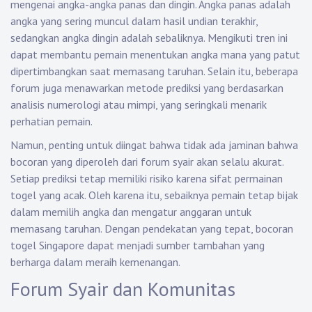
mengenai angka-angka panas dan dingin. Angka panas adalah
angka yang sering muncul dalam hasil undian terakhir,
sedangkan angka dingin adalah sebaliknya. Mengikuti tren ini
dapat membantu pemain menentukan angka mana yang patut
dipertimbangkan saat memasang taruhan. Selain itu, beberapa
forum juga menawarkan metode prediksi yang berdasarkan
analisis numerologi atau mimpi, yang seringkali menarik
perhatian pemain.
Namun, penting untuk diingat bahwa tidak ada jaminan bahwa
bocoran yang diperoleh dari forum syair akan selalu akurat.
Setiap prediksi tetap memiliki risiko karena sifat permainan
togel yang acak. Oleh karena itu, sebaiknya pemain tetap bijak
dalam memilih angka dan mengatur anggaran untuk
memasang taruhan. Dengan pendekatan yang tepat, bocoran
togel Singapore dapat menjadi sumber tambahan yang
berharga dalam meraih kemenangan.
Forum Syair dan Komunitas