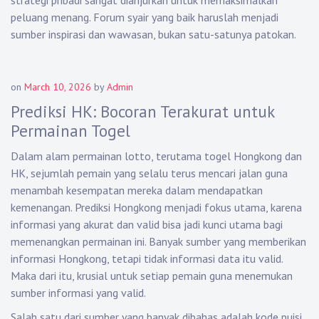
strategi pribadi sangat dianjurkan untuk memaksimalkan
peluang menang. Forum syair yang baik haruslah menjadi
sumber inspirasi dan wawasan, bukan satu-satunya patokan.
on
March 10, 2026
by
Admin
Prediksi HK: Bocoran Terakurat untuk
Permainan Togel
Dalam alam permainan lotto, terutama togel Hongkong dan
HK, sejumlah pemain yang selalu terus mencari jalan guna
menambah kesempatan mereka dalam mendapatkan
kemenangan. Prediksi Hongkong menjadi fokus utama, karena
informasi yang akurat dan valid bisa jadi kunci utama bagi
memenangkan permainan ini. Banyak sumber yang memberikan
informasi Hongkong, tetapi tidak informasi data itu valid.
Maka dari itu, krusial untuk setiap pemain guna menemukan
sumber informasi yang valid.
Salah satu dari sumber yang banyak dibahas adalah kode puisi