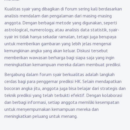
Kualitas syair yang dibagikan di forum sering kali berdasarkan
analisis mendalam dan pengalaman dari masing-masing
anggota. Dengan berbagai metode yang digunakan, seperti
astrological, numerology, atau analisis data statistik, syair-
syair ini tidak hanya sekadar ramalan, tetapi juga berupaya
untuk memberikan gambaran yang lebih jelas mengenai
kemungkinan angka yang akan keluar. Diskusi tersebut
memberikan wawasan berharga bagi siapa saja yang ingin
meningkatkan kemampuan mereka dalam membuat prediksi.
Bergabung dalam forum syair berkualitas adalah langkah
cerdas bagi para penggemar prediksi HK. Selain mendapatkan
bocoran angka jitu, anggota juga bisa belajar dari strategis dan
teknik prediksi yang telah terbukti efektif. Dengan kolaborasi
dan berbagi informasi, setiap anggota memiliki kesempatan
untuk menyempurnakan kemampuan mereka dan
meningkatkan peluang untuk menang.