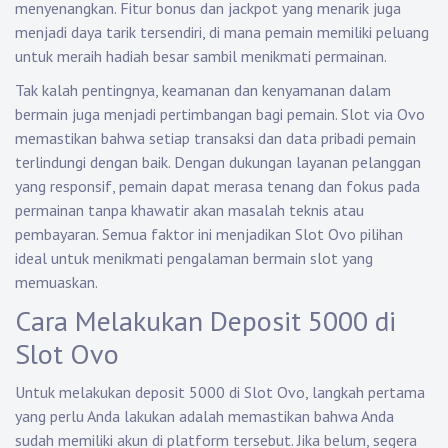
menyenangkan. Fitur bonus dan jackpot yang menarik juga
menjadi daya tarik tersendiri, di mana pemain memiliki peluang
untuk meraih hadiah besar sambil menikmati permainan.
Tak kalah pentingnya, keamanan dan kenyamanan dalam
bermain juga menjadi pertimbangan bagi pemain. Slot via Ovo
memastikan bahwa setiap transaksi dan data pribadi pemain
terlindungi dengan baik. Dengan dukungan layanan pelanggan
yang responsif, pemain dapat merasa tenang dan fokus pada
permainan tanpa khawatir akan masalah teknis atau
pembayaran. Semua faktor ini menjadikan Slot Ovo pilihan
ideal untuk menikmati pengalaman bermain slot yang
memuaskan.
Cara Melakukan Deposit 5000 di
Slot Ovo
Untuk melakukan deposit 5000 di Slot Ovo, langkah pertama
yang perlu Anda lakukan adalah memastikan bahwa Anda
sudah memiliki akun di platform tersebut. Jika belum, segera