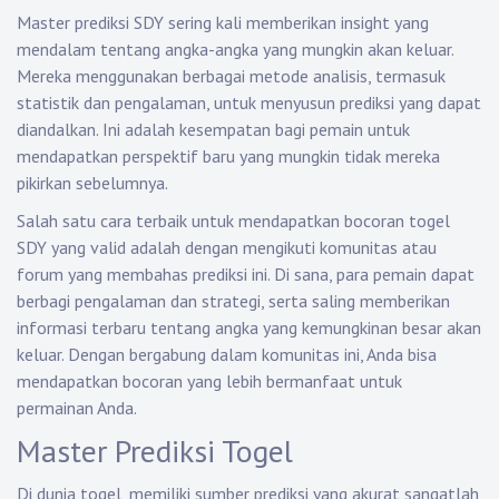
Master prediksi SDY sering kali memberikan insight yang
mendalam tentang angka-angka yang mungkin akan keluar.
Mereka menggunakan berbagai metode analisis, termasuk
statistik dan pengalaman, untuk menyusun prediksi yang dapat
diandalkan. Ini adalah kesempatan bagi pemain untuk
mendapatkan perspektif baru yang mungkin tidak mereka
pikirkan sebelumnya.
Salah satu cara terbaik untuk mendapatkan bocoran togel
SDY yang valid adalah dengan mengikuti komunitas atau
forum yang membahas prediksi ini. Di sana, para pemain dapat
berbagi pengalaman dan strategi, serta saling memberikan
informasi terbaru tentang angka yang kemungkinan besar akan
keluar. Dengan bergabung dalam komunitas ini, Anda bisa
mendapatkan bocoran yang lebih bermanfaat untuk
permainan Anda.
Master Prediksi Togel
Di dunia togel, memiliki sumber prediksi yang akurat sangatlah