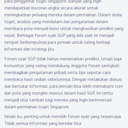
para penggemar togel Singapore. Banyak yang ingin
mendapatkan bocoran angka secara akurat untuk
meningkatkan peluang mereka dalam permainan. Dalam dunia
togel, analisis yang mendalam dan pengalaman dalam
membaca pola menjadi kunci untuk menghasilkan prediksi yang
tepat. Berbagai forum syair SGP yang ada saat ini menjadi
tempat berkumpulnya para pemain untuk saling berbagi
informasi dan strategi jitu.
Forum syair SGP tidak hanya menawarkan prediksi, tetapi juga
komunitas yang saling mendukung. Anggota forum seringkali
membagikan pengalaman pribadi serta tips seputar cara
membaca hasil undian sebelumnya. Dengan melakukan diskusi
dan bertukar informasi, para pemain bisa lebih memahami tren
dan pola yang mungkin muncul dalam hasil SGP. Ini tentu
menjadi nilai tambah bagi mereka yang ingin berinvestasi
dalam permainan togel Singapore.
Selain itu, penting untuk memilih forum syair yang terpercaya.
Tidak semua informasi yang beredar bisa