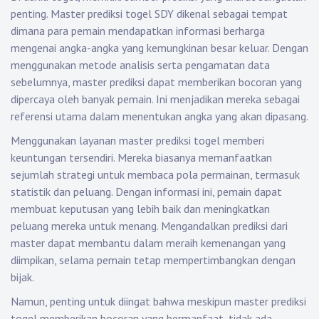
penting. Master prediksi togel SDY dikenal sebagai tempat
dimana para pemain mendapatkan informasi berharga
mengenai angka-angka yang kemungkinan besar keluar. Dengan
menggunakan metode analisis serta pengamatan data
sebelumnya, master prediksi dapat memberikan bocoran yang
dipercaya oleh banyak pemain. Ini menjadikan mereka sebagai
referensi utama dalam menentukan angka yang akan dipasang.
Menggunakan layanan master prediksi togel memberi
keuntungan tersendiri. Mereka biasanya memanfaatkan
sejumlah strategi untuk membaca pola permainan, termasuk
statistik dan peluang. Dengan informasi ini, pemain dapat
membuat keputusan yang lebih baik dan meningkatkan
peluang mereka untuk menang. Mengandalkan prediksi dari
master dapat membantu dalam meraih kemenangan yang
diimpikan, selama pemain tetap mempertimbangkan dengan
bijak.
Namun, penting untuk diingat bahwa meskipun master prediksi
togel memberikan bocoran yang bermanfaat, tidak ada