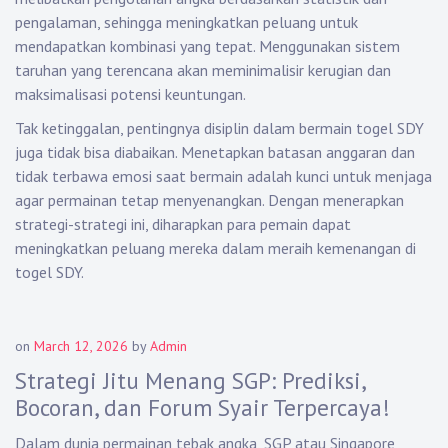
pengalaman, sehingga meningkatkan peluang untuk
mendapatkan kombinasi yang tepat. Menggunakan sistem
taruhan yang terencana akan meminimalisir kerugian dan
maksimalisasi potensi keuntungan.
Tak ketinggalan, pentingnya disiplin dalam bermain togel SDY
juga tidak bisa diabaikan. Menetapkan batasan anggaran dan
tidak terbawa emosi saat bermain adalah kunci untuk menjaga
agar permainan tetap menyenangkan. Dengan menerapkan
strategi-strategi ini, diharapkan para pemain dapat
meningkatkan peluang mereka dalam meraih kemenangan di
togel SDY.
on
March 12, 2026
by
Admin
Strategi Jitu Menang SGP: Prediksi,
Bocoran, dan Forum Syair Terpercaya!
Dalam dunia permainan tebak angka, SGP atau Singapore