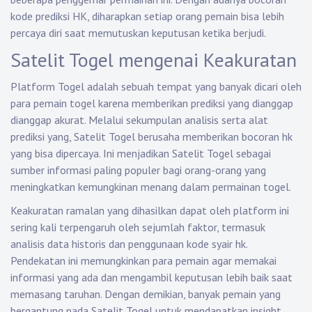
kode prediksi HK, diharapkan setiap orang pemain bisa lebih
percaya diri saat memutuskan keputusan ketika berjudi.
Satelit Togel mengenai Keakuratan
Platform Togel adalah sebuah tempat yang banyak dicari oleh
para pemain togel karena memberikan prediksi yang dianggap
dianggap akurat. Melalui sekumpulan analisis serta alat
prediksi yang, Satelit Togel berusaha memberikan bocoran hk
yang bisa dipercaya. Ini menjadikan Satelit Togel sebagai
sumber informasi paling populer bagi orang-orang yang
meningkatkan kemungkinan menang dalam permainan togel.
Keakuratan ramalan yang dihasilkan dapat oleh platform ini
sering kali terpengaruh oleh sejumlah faktor, termasuk
analisis data historis dan penggunaan kode syair hk.
Pendekatan ini memungkinkan para pemain agar memakai
informasi yang ada dan mengambil keputusan lebih baik saat
memasang taruhan. Dengan demikian, banyak pemain yang
bergantung pada Satelit Togel untuk mendapatkan insight